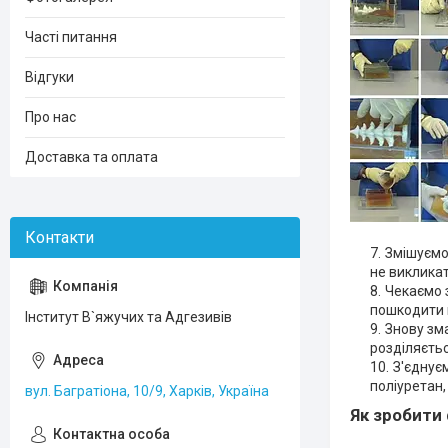
Часті питання
Відгуки
Про нас
Доставка та оплата
Змішуємо
не виклика
Чекаємо 
пошкодити 
Інститут В`яжучих та Адгезивів
Знову зм
розділяєтьс
З'єднує
поліуретан,
вул. Багратіона, 10/9, Харків, Україна
Як зробити 