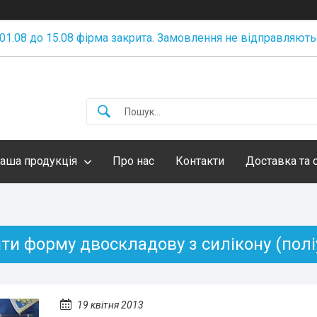
 01.08 до 15.08 фірма закрита. Замовлення не відправляють
аша продукція
Про нас
Контакти
Доставка та 
ти форму двоскладову з силікону (полі
19 квітня 2013