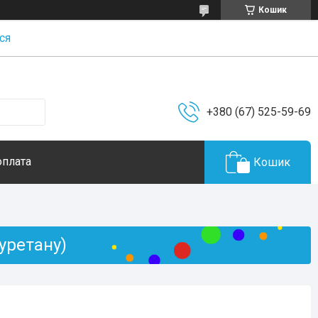
Кошик
ся
+380 (67) 525-59-69
оплата
Кошик
уретану)