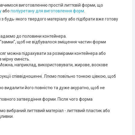
навчимося виготовленню простій литтєвій форми, що
у
або
поліуретану для виготовлення форм
.
з будь-якого твердого матеріалу або підібрати вже готову
кладаємо до половини контейнера.
 "замки", щоб не відбувалося зміщення частин форми
сяг можна підрахувати за розмірами контейнера або
 мірну ємність.
ожна, наприклад, використовувати, жирове, воскове
укції співвідношенні. Ллємо повільно тонкою цівкою, щоб
но видалити його повністю та дуже акуратно, щоб не
повного затвердіння форми. Після чого форма
о вибраний литтєвий матеріал - литтєвий пластик або
дливки.