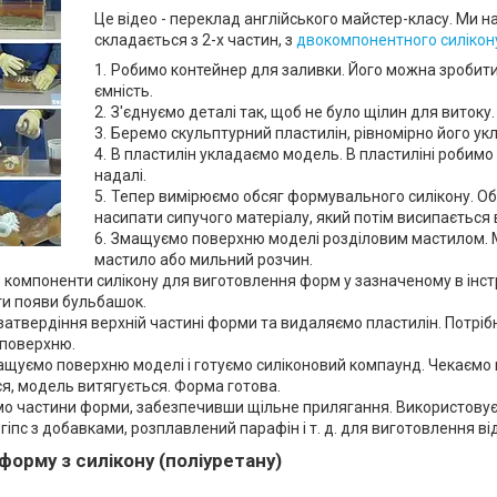
Це відео - переклад англійського майстер-класу. Ми 
складається з 2-х частин, з
двокомпонентного силікон
Робимо контейнер для заливки. Його можна зробити 
ємність.
З'єднуємо деталі так, щоб не було щілин для витоку.
Беремо скульптурний пластилін, рівномірно його у
В пластилін укладаємо модель. В пластиліні робимо
надалі.
Тепер вимірюємо обсяг формувального силікону. Об
насипати сипучого матеріалу, який потім висипається в
Змащуємо поверхню моделі розділовим мастилом. М
мастило або мильний розчин.
 компоненти силікону для виготовлення форм у зазначеному в інстр
ти появи бульбашок.
затвердіння верхній частині форми та видаляємо пластилін. Потріб
поверхню.
ащуємо поверхню моделі і готуємо силіконовий компаунд. Чекаємо 
я, модель витягується. Форма готова.
мо частини форми, забезпечивши щільне прилягання. Використовуєм
 гіпс з добавками, розплавлений парафін і т. д. для виготовлення ві
форму з силікону (поліуретану)