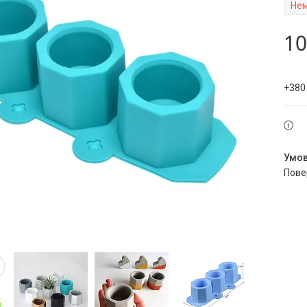
Нем
10
+380
пов