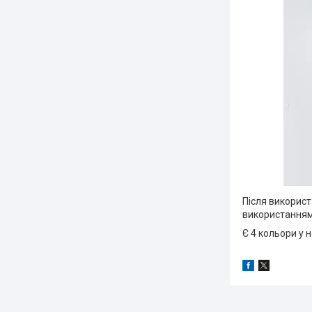
Після використ
використанням
Є 4 кольори у 