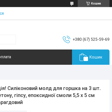
Кошик
ся
+380 (67) 525-59-69
оплата
Кошик
ія! Силіконовий молд для горшка на 3 шт.
етону, гіпсу, епоксидної смоли 5,5 х 5 см
арагдовий