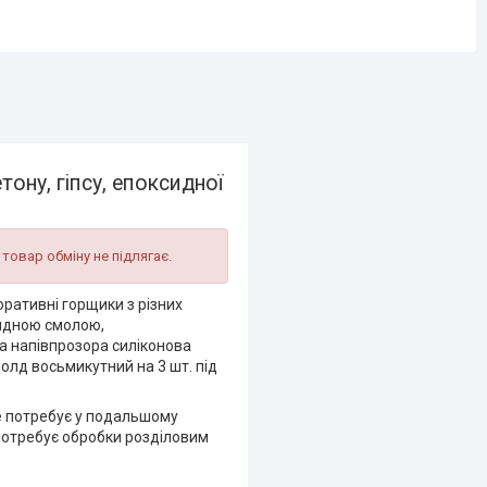
ону, гіпсу, епоксидної
 товар обміну не підлягає.
оративні горщики з різних
сидною смолою,
а напівпрозора силіконова
олд восьмикутний на 3 шт. під
е потребує у подальшому
 потребує обробки розділовим