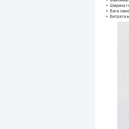
Ширина го
Вага само
Витрата м