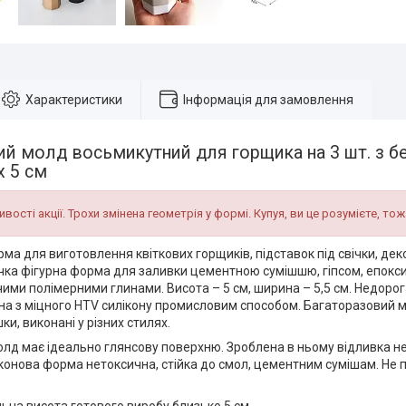
Характеристики
Інформація для замовлення
й молд восьмикутний для горщика на 3 шт. з бет
х 5 см
вості акції. Трохи змінена геометрія у формі. Купуя, ви це розумієте, тож
ма для виготовлення квіткових горщиків, підставок під свічки, дек
нучка фігурна форма для заливки цементною сумішшю, гіпсом, епок
ми полімерними глинами. Висота – 5 см, ширина – 5,5 см. Недорог
а з міцного HTV силікону промисловим способом. Багаторазовий м
ки, виконані у різних стилях.
олд має ідеально глянсову поверхню. Зроблена в ньому відливка н
іконова форма нетоксична, стійка до смол, цементним сумішам. Не
на висота готового виробу близько 5 см