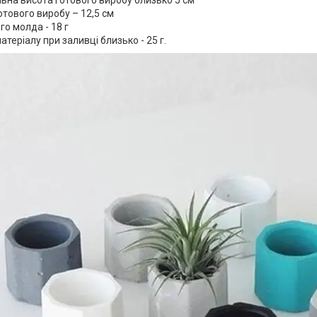
тового виробу – 12,5 см
го молда - 18 г
атеріалу при заливці близько - 25 г.