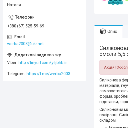
Наталя
+380 (67) 525-59-69
Опис
werba2003@ukr.net
Силіконови
смоли 5,5 
Viber
http://tinyurl.com/y6jbhb5r
Акція!
Особли
Telegram
https://t.me/werba2003
Силіконова фор
матеріалів, г
самозастигаючи
форма, зроблен
підставки, горш
Силіконовий м
поліровці. Сил
складом.
Максималь