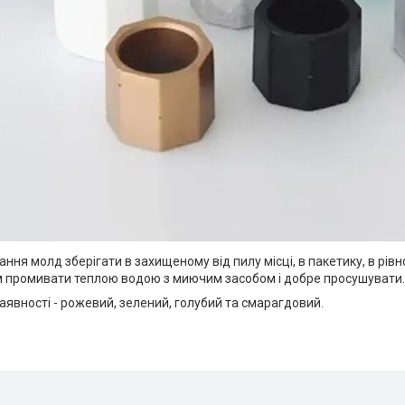
ання молд зберігати в захищеному від пилу місці, в пакетику, в рів
 промивати теплою водою з миючим засобом і добре просушувати.
наявності - рожевий, зелений, голубий та смарагдовий.