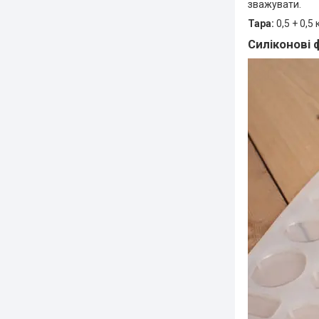
зважувати.
Тара:
0,5 + 0,5 
Силіконові 