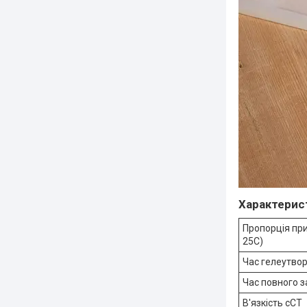
Характерист
Пропорція при
25C)
Час гелеутвор
Час повного з
В'язкість сСТ