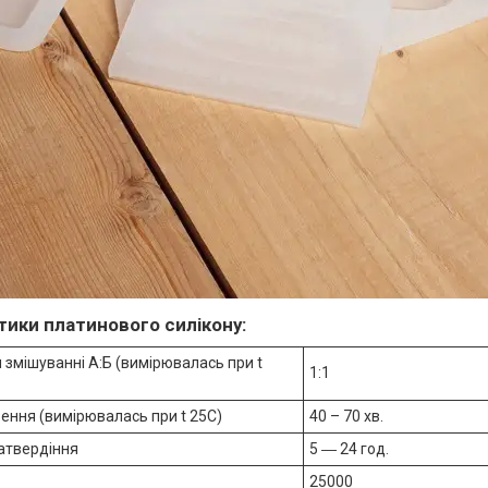
ики платинового силікону:
 змішуванні А:Б (вимірювалась при t
1:1
ення (вимірювалась при t 25C)
40 – 70 хв.
атвердіння
5 ― 24 год.
25000