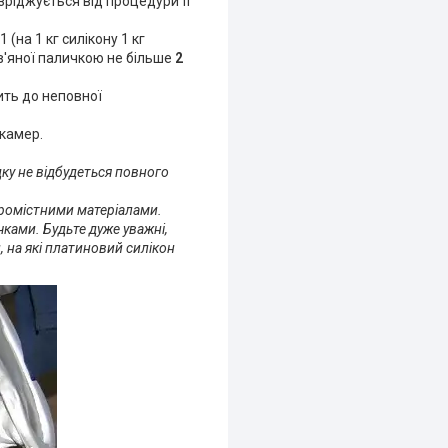
зріджується від процедури її
(на 1 кг силікону 1 кг
ев'яної паличкою не більше
2
ть до неповної
камер.
дку не відбудеться повного
іромістними матеріалами.
чками. Будьте дуже уважні,
 на які платиновий силікон