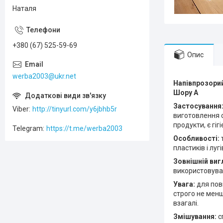
Наталя
+380 (67) 525-59-69
Опис
werba2003@ukr.net
Напівпрозорий
Шору А
Застосування
Viber
http://tinyurl.com/y6jbhb5r
виготовлення с
продукти, є гіг
Telegram
https://t.me/werba2003
Особливості:
пластиків і лугі
Зовнішній виг
використовува
Увага:
для пов
строго не менш
взагалі.
Змішування:
с