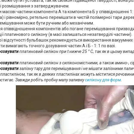
 може бути густовата, так як силікон підвищеної твердості, вона ро
і розмішування з затверджувачем.
 масові частини компонента А та компонента Б у співвідношенні 1: 1 
а) і рівномірно, ретельно перемішати в чистій полімерної тари дер
ремішування може бути ручним або механічним.
 співвідношення компонентів або погане перемішування призводи
ії платинового силікону (в масі залишаться незатверділі частини).
ї відсутності бульбашок рекомендується використання вакуумних 
и вимагають точного дозування частин А і Б - 1: 1 по вазі.
тосовувати
платиновий силікон при t нижче 25 ° С, так як в цьому випа
тосовувати
платиновий силікон з силікономістними, а також амино-, с
тосовувати
залізну тару для перемішування і не мішати залізними пали
пластиліном, так як в деяких пластилінах можуть міститися речовини,
застигає. Завжди робіть пробну малу заливку
силікону для форм
.