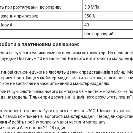
ть при розтягуванні до розриву
3,8 МПа
овження при розриві
350 %
Шору А
40
напівпрозорий
роботи з платиновим силіконом:
кони не сумісні з силиконами на олов'янім каталізаторі. На площин
аундом Платинум 40 не застигне. Не варто виготовляти складові фо
атинові силікони дуже не люблять деяких представників таблиці М
присутності. Якщо у майстер-моделі міститься сірка, солі олова, сви
ікон не застигне на межі зіткнення з майстер-моделлю.
яйте сумісність силіконового компаунда з майстер-моделлю. Не по
да на модель. Тільки при досягненні відмінного результату повної
 і компонентів повинна бути строго не нижче 25°С. Швидкість застиг
 t самих компонентів, вологості майстер-моделі. Перед використа
вжди!
робіть пробну заливку малої частини матеріалу.
 частини А і Б в теплі 24-48 годин.