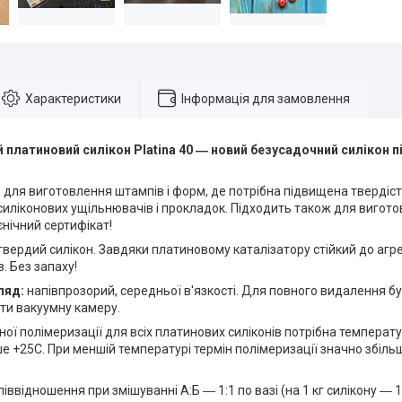
Характеристики
Інформація для замовлення
 платиновий силікон Platina 40 ― новий безусадочний силікон п
:
для виготовлення штампів і форм, де потрібна підвищена твердість
иліконових ущільнювачів і прокладок. Підходить також для вигото
ієнічний сертифікат!
твердий силікон. Завдяки платиновому каталізатору стійкий до аг
в. Без запаху!
ляд:
напівпрозорий, середньої в'язкості. Для повного видалення 
ти вакуумну камеру.
ної полімеризації для всіх платинових силіконів потрібна темпера
е +25С. При меншій температурі термін полімеризації значно збільш
піввідношення при змішуванні А:Б ― 1:1 по вазі (на 1 кг силікону ― 