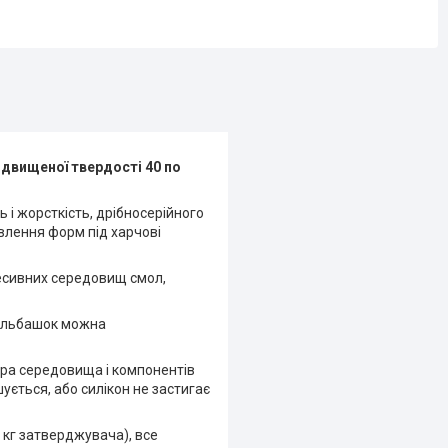
ідвищеної твердості 40 по
 і жорсткість, дрібносерійного
влення форм під харчові
ресивних середовищ смол,
бульбашок можна
тура середовища і компонентів
ується, або силікон не застигає
1 кг затверджувача), все