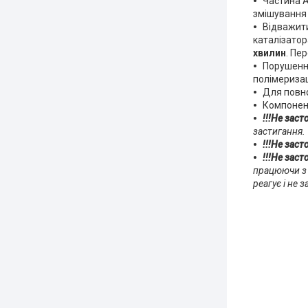
Частина А
змішування 
Відважити
каталізатор
хвилин
. Пе
Порушення
полімеризац
Для повно
Компонент
!!!Не зас
застигання.
!!!Не зас
!!!Не зас
працюючи з 
реагує і не 