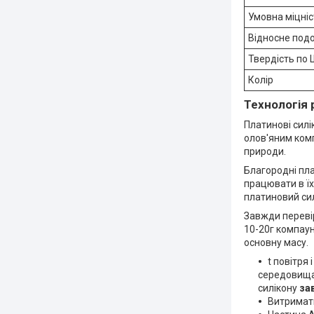
Умовна міцніс
Відносне под
Твердість по 
Колір
Технологія 
Платинові силі
олов'яним комп
природи.
Благородні пл
працювати в їх 
платиновий сил
Завжди перевір
10-20г компаун
основну масу.
t повітря
середовища,
силікону
за
Витримати