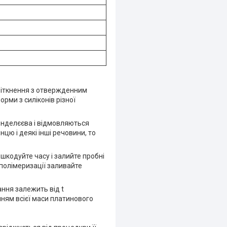
і зіткнення з отвержденним
рми з силіконів різної
енделєєва і відмовляються
нцю і деякі інші речовини, то
шкодуйте часу і залийте пробні
 полімеризації заливайте
ання залежить від t
нням всієї маси платинового