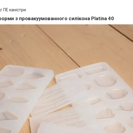
кг ПЕ каністри.
форми з провакуумованного силікона Platina 40