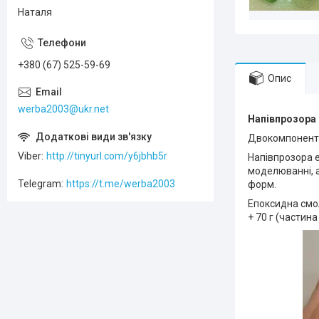
Наталя
+380 (67) 525-59-69
Опис
werba2003@ukr.net
Напівпрозора 
Двокомпонентна
Viber
http://tinyurl.com/y6jbhb5r
Напівпрозора 
моделюванні, а
Telegram
https://t.me/werba2003
форм.
Епоксидна смол
+ 70 г (частин