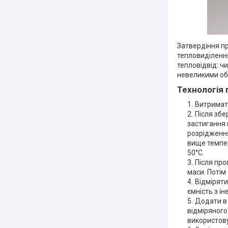
Затвердіння п
тепловиділення
тепловідвід: ч
невеликими обс
Технологія 
Витримати
Після збе
застигання 
розрідження
вище темпер
50°С.
Після пр
маси. Потім
Відміряти
ємність з ін
Додати в 
відміряного
використову