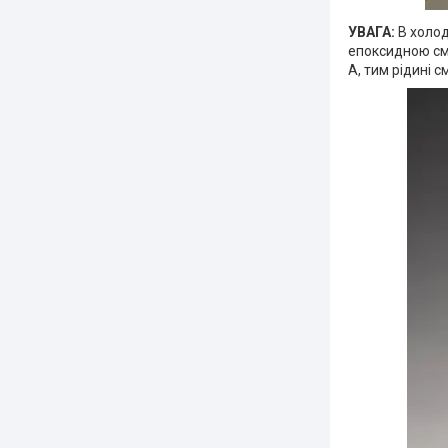
УВАГА:
В холод
епоксидною смо
А, тим рідині с