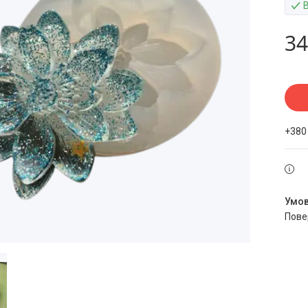
34
+380
пов