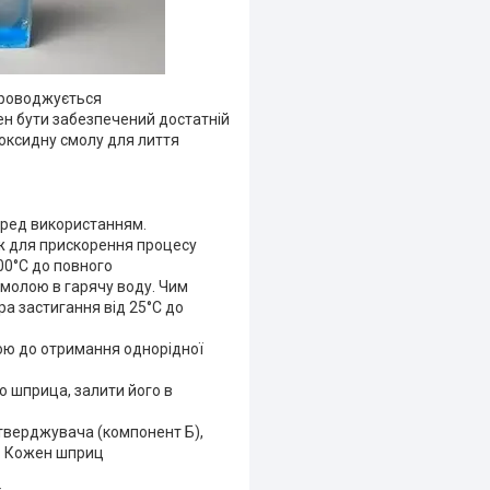
проводжується
нен бути забезпечений достатній
поксидну смолу для лиття
перед використанням.
кож для прискорення процесу
00°С до повного
смолою в гарячу воду. Чим
ра застигання від 25°С до
ою до отримання однорідної
о шприца, залити його в
тверджувача (компонент Б),
а. Кожен шприц