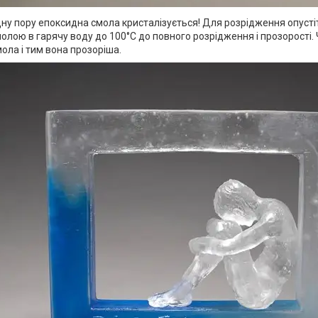
ну пору епоксидна смола кристалізується! Для розрідження опусті
лою в гарячу воду до 100°С до повного розрідження і прозорості.
мола і тим вона прозоріша.