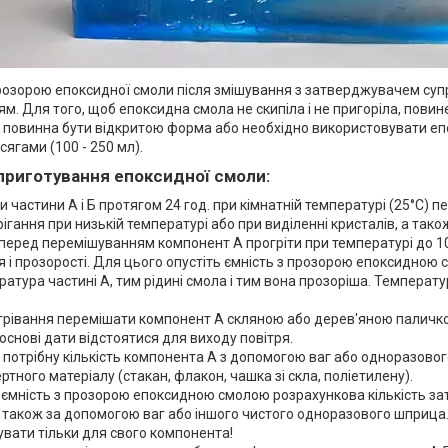
розорою епоксидної смоли після змішування з затверджувачем су
м. Для того, щоб епоксидна смола не скипіла і не пригоріла, пови
и повинна бути відкритою форма або необхідно використовувати е
ягами (100 - 250 мл).
приготування епоксидної смоли:
 частини А і Б протягом 24 год. при кімнатній температурі (25°С) 
рігання при низькій температурі або при виділенні кристалів, а та
перед перемішуванням компонент А прогріти при температурі до 1
 і прозорості. Для цього опустіть ємність з прозорою епоксидною 
атура частині А, тим рідині смола і тим вона прозоріша. Температу
огрівання перемішати компонент А скляною або дерев'яною паличк
 основі дати відстоятися для виходу повітря.
 потрібну кількість компонента А з допомогою ваг або одноразовог
ертного матеріалу (стакан, флакон, чашка зі скла, поліетилену).
ємність з прозорою епоксидною смолою розрахункова кількість за
 також за допомогою ваг або іншого чистого одноразового шприц
вати тільки для свого компонента!