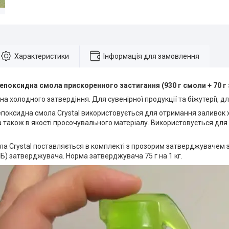
Характеристики
Інформація для замовлення
епоксидна смола прискоренного застигання (930 г смоли + 70 
 холодного затвердіння. Для сувенірної продукції та біжутерії, для
епоксидна смола Crystal використовується для отримання заливок 
 також в якості просочувального матеріалу. Використовується для 
а Crystal поставляється в комплекті з прозорим затверджувачем за 
а Б) затверджувача. Норма затверджувача 75 г на 1 кг.